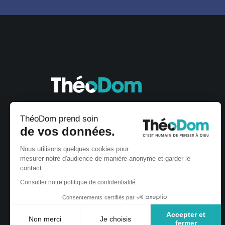
ThéoDom prend soin
de vos données.
Nous utilisons quelques cookies pour
mesurer notre d'audience de manière anonyme et garder le
contact.
Consulter notre politique de confidentialité
Consentements certifiés par
Accepter et
Non merci
Je choisis
fermer