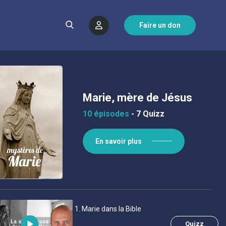
Faire un don
Marie, mère de Jésus
10 épisodes
-
7 Quizz
En savoir plus
1
. Marie dans la Bible
Quizz