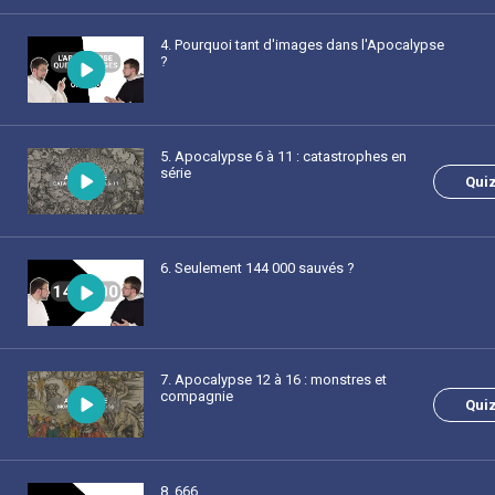
4
. Pourquoi tant d'images dans l'Apocalypse
?
5
. Apocalypse 6 à 11 : catastrophes en
série
Qui
6
. Seulement 144 000 sauvés ?
7
. Apocalypse 12 à 16 : monstres et
compagnie
Qui
8
. 666