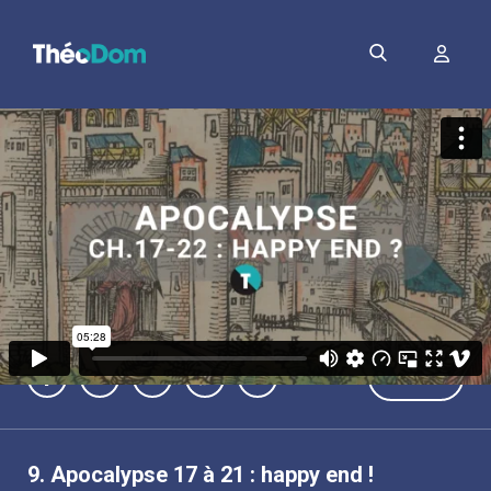
PDF
9.
Apocalypse 17 à 21 : happy end !