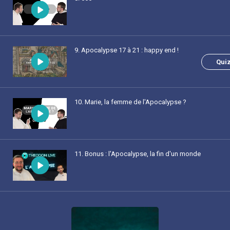
9
. Apocalypse 17 à 21 : happy end !
Qui
10
. Marie, la femme de l'Apocalypse ?
11
. Bonus : l'Apocalypse, la fin d'un monde