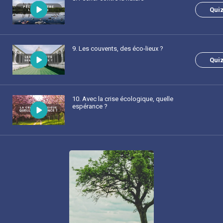
Qui
9
. Les couvents, des éco-lieux ?
Qui
10
. Avec la crise écologique, quelle
espérance ?