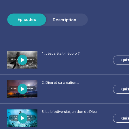
1
. Jésus était-il écolo ?
Qui
2
. Dieu et sa création...
Qui
3
. La biodiversité, un don de Dieu
Qui