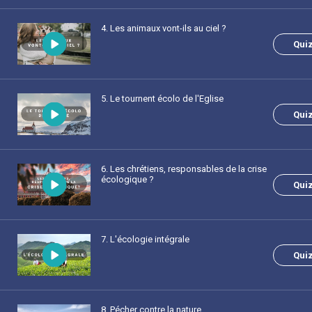
4
. Les animaux vont-ils au ciel ?
Qui
5
. Le tournent écolo de l'Eglise
Qui
6
. Les chrétiens, responsables de la crise
écologique ?
Qui
7
. L'écologie intégrale
Qui
8
. Pécher contre la nature