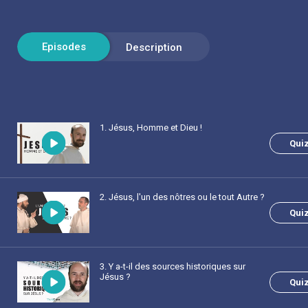
1
. Jésus, Homme et Dieu !
Qui
2
. Jésus, l'un des nôtres ou le tout Autre ?
Qui
3
. Y a-t-il des sources historiques sur
Jésus ?
Qui