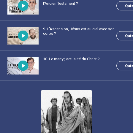
l'Ancien Testament ?
Qui
9
. L'Ascension, Jésus est au ciel avec son
corps ?
Qui
10
. Le martyr, actualité du Christ ?
Qui