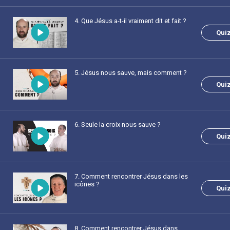
4
. Que Jésus a-t-il vraiment dit et fait ?
Qui
5
. Jésus nous sauve, mais comment ?
Qui
6
. Seule la croix nous sauve ?
Qui
7
. Comment rencontrer Jésus dans les
icônes ?
Qui
8
. Comment rencontrer Jésus dans