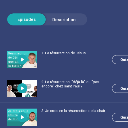
1
. La résurrection de Jésus
Qui
2
. La résurrection, "déjà-là" ou "pas
encore" chez saint Paul ?
Qui
3
. Je crois en la résurrection de la chair
Qui