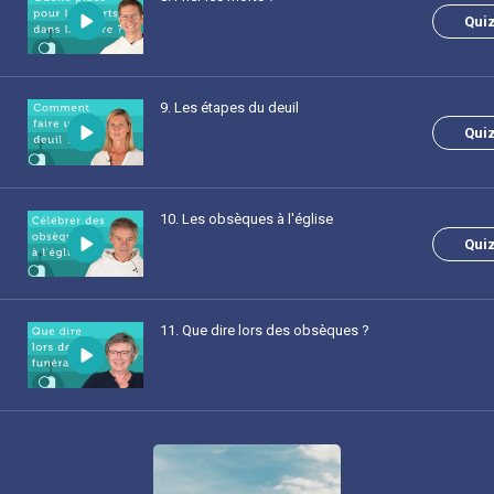
Qui
9
. Les étapes du deuil
Qui
10
. Les obsèques à l'église
Qui
11
. Que dire lors des obsèques ?