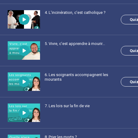
4
. L'incinération, c'est catholique ?
Qui
5
. Vivre, c'est apprendre à mourir...
Qui
6
. Les soignants accompagnent les
mourants
Qui
7
. Les lois sur la fin de vie
8
. Prier les morts ?