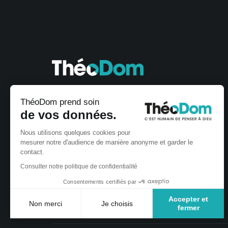
ThéoDom prend soin
de vos données.
Nous utilisons quelques cookies pour
mesurer notre d'audience de manière anonyme et garder le
contact.
Consulter notre politique de confidentialité
Consentements certifiés par
Accepter et
Non merci
Je choisis
fermer
Plateforme de Gestion du Consentement : Personnalisez vos Optio
Axeptio consent