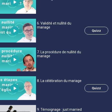
6
. Validité et nullité du
mariage
Quizz
7
. La procédure de nullité du
mariage
8
. La célébration du mariage
Quizz
9
. Témoignage : just married