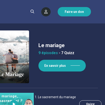
Faire un don
Le mariage
9 épisodes
-
7 Quizz
En savoir plus
1
. Le sacrement du mariage
Quizz