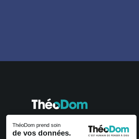
ThéoDom prend soin
de vos données.