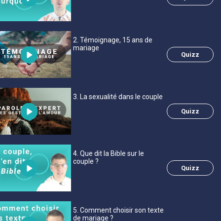
2
. Témoignage, 15 ans de
mariage
Quizz
3
. La sexualité dans le couple
Quizz
4
. Que dit la Bible sur le
couple ?
Quizz
5
. Comment choisir son texte
de mariage ?