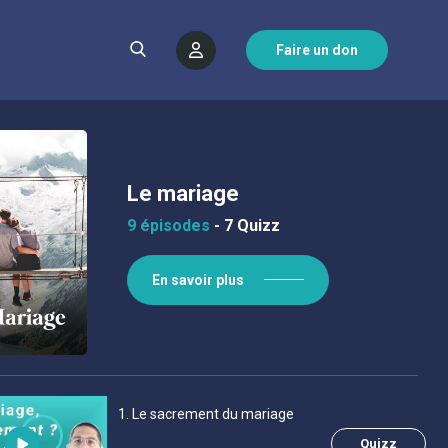
Faire un don
Le mariage
9 épisodes
-
7 Quizz
En savoir plus
1
. Le sacrement du mariage
Quizz