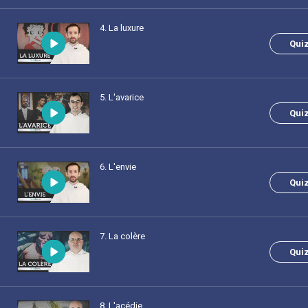
4
. La luxure
Qui
5
. L'avarice
Qui
6
. L'envie
Qui
7
. La colère
Qui
8
. L'acédie