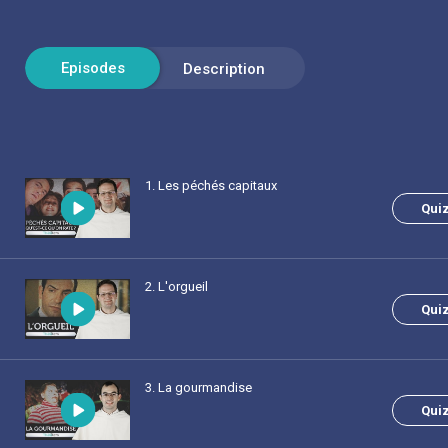
1
. Les péchés capitaux
Qui
2
. L'orgueil
Qui
3
. La gourmandise
Qui