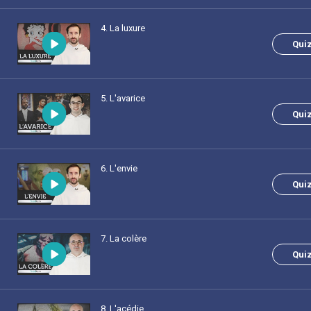
4
. La luxure
Qui
5
. L'avarice
Qui
6
. L'envie
Qui
7
. La colère
Qui
8
. L'acédie