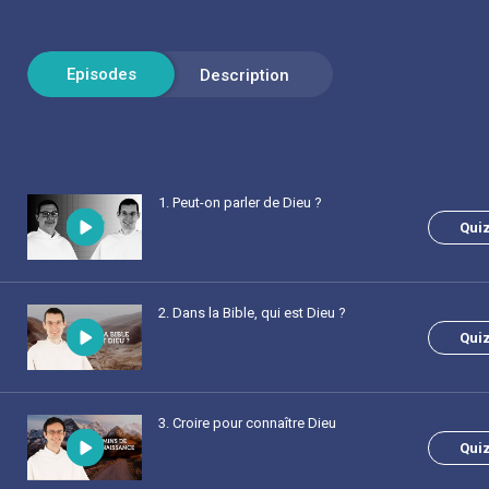
1
. Peut-on parler de Dieu ?
Qui
2
. Dans la Bible, qui est Dieu ?
Qui
3
. Croire pour connaître Dieu
Qui