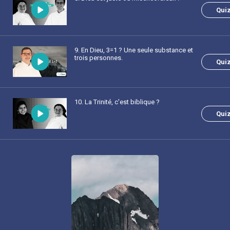
Qui
9
. En Dieu, 3=1 ? Une seule substance et
trois personnes.
Qui
10
. La Trinité, c'est biblique ?
Qui