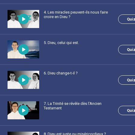
4
. Les miracles peuvent-ils nous faire
croire en Dieu ?
Qui
5
. Dieu, celui qui est.
Qui
6
. Dieu change-t-il ?
Qui
7
. La Trinité se révèle dès l'Ancien
Testament
Qui
8
. Dieu est juste ou miséricordieux ?