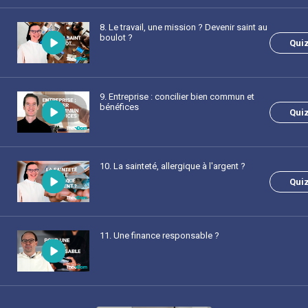
8
. Le travail, une mission ? Devenir saint au
boulot ?
Qui
9
. Entreprise : concilier bien commun et
bénéfices
Qui
10
. La sainteté, allergique à l'argent ?
Qui
11
. Une finance responsable ?