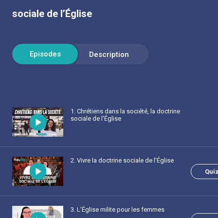
sociale de l’Église
1
. Chrétiens dans la société, la doctrine
sociale de l'Église
2
. Vivre la doctrine sociale de l'Église
Qui
3
. L'Église milite pour les femmes