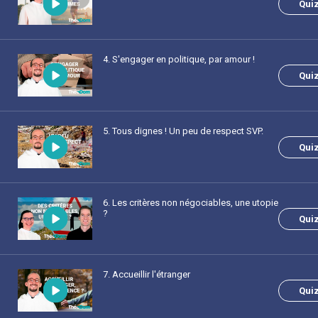
Qui
4
. S'engager en politique, par amour !
Qui
5
. Tous dignes ! Un peu de respect SVP.
Qui
6
. Les critères non négociables, une utopie
?
Qui
7
. Accueillir l'étranger
Qui