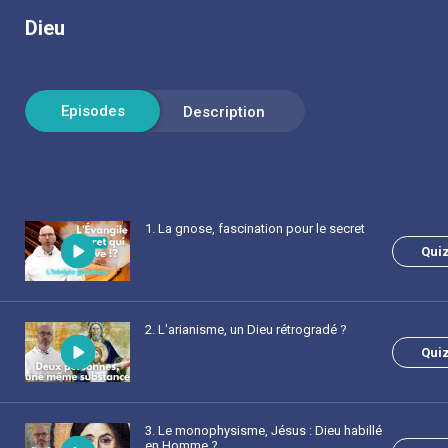
Dieu
1
. La gnose, fascination pour le secret
Qui
2
. L'arianisme, un Dieu rétrogradé ?
Qui
3
. Le monophysisme, Jésus : Dieu habillé
en Homme ?