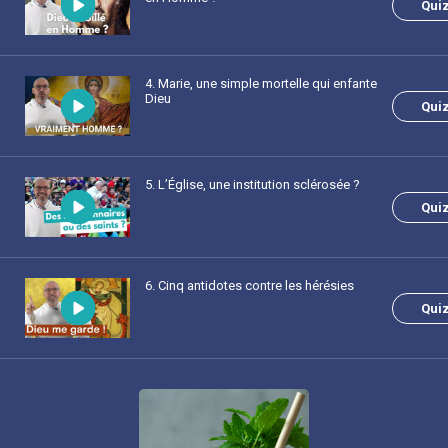
Qui
4
. Marie, une simple mortelle qui enfante
Dieu
Qui
5
. L’Église, une institution sclérosée ?
Qui
6
. Cinq antidotes contre les hérésies
Qui