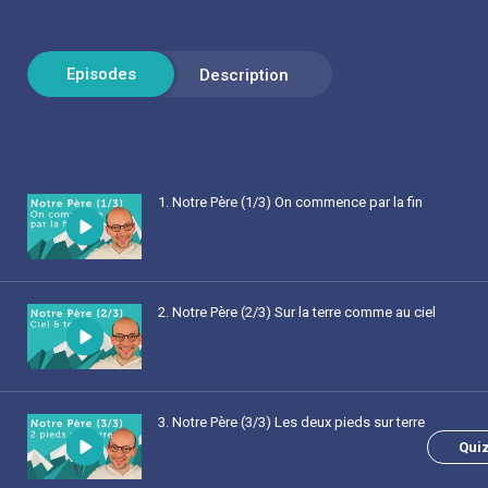
1
. Notre Père (1/3) On commence par la fin
2
. Notre Père (2/3) Sur la terre comme au ciel
3
. Notre Père (3/3) Les deux pieds sur terre
Qui