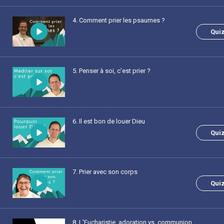
4
. Comment prier les psaumes ?
Qui
5
. Penser à soi, c'est prier ?
6
. Il est bon de louer Dieu
Qui
7
. Prier avec son corps
Qui
8
. L'Eucharistie, adoration vs. communion