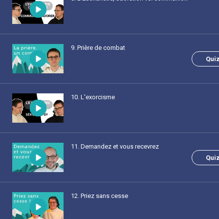
9
. Prière de combat
Qui
10
. L'exorcisme
11
. Demandez et vous recevrez
Qui
12
. Priez sans cesse