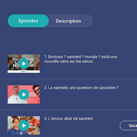
1
. Bonheur ? sainteté ? morale ? voilà une
nouvelle série sur les vertus
2
. La sainteté, une question de caractère ?
3
. L’amour, élixir de sainteté
Qui