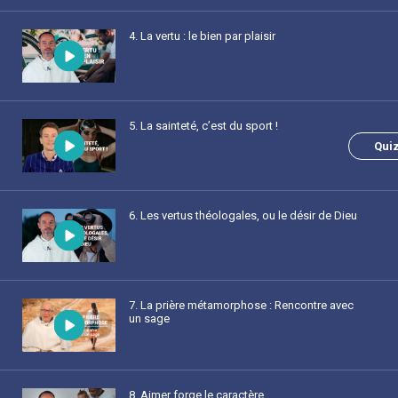
4
. La vertu : le bien par plaisir
5
. La sainteté, c’est du sport !
Qui
6
. Les vertus théologales, ou le désir de Dieu
7
. La prière métamorphose : Rencontre avec
un sage
8
. Aimer forge le caractère