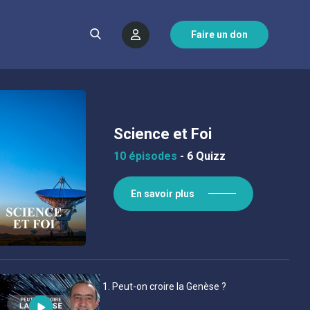
Faire un don
Science et Foi
10 épisodes
-
6 Quizz
En savoir plus
1
. Peut-on croire la Genèse ?