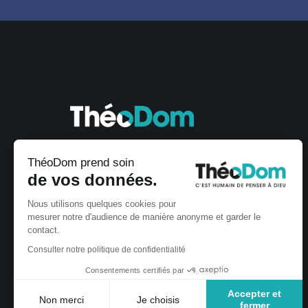
ThéoDom prend soin
de vos données.
Nous utilisons quelques cookies pour
mesurer notre d'audience de manière anonyme et garder le
contact.
Consulter notre politique de confidentialité
Consentements certifiés par
Accepter et
Non merci
Je choisis
fermer