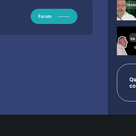
Forum
rmet de le dire ? Cela tient au fait que
un effet, un débordement de sa bonté. Dieu a
atures, et que cette création représente la
ppe dans la Somme de Théologie. Ainsi Dieu
res vivants allant de l’organisme
 l’eut achevée, Dieu vit que « cela était très
co
 image et à sa ressemblance. L’homme a
homme est donc l’intendant de l’œuvre de
 plantes et des animaux. C’est ce qui
, l’homme est appelé à collaborer à l’œuvre