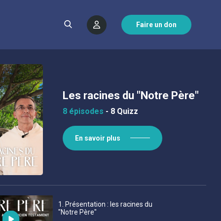
Faire un don
Les racines du "Notre Père"
8 épisodes
-
8 Quizz
En savoir plus
1
. Présentation : les racines du
"Notre Père"