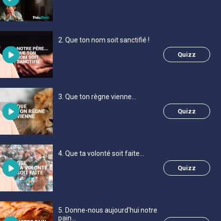
2
. Que ton nom soit sanctifié !
Quizz
3
. Que ton règne vienne...
Quizz
4
. Que ta volonté soit faite...
Quizz
5
. Donne-nous aujourd'hui notre
pain...