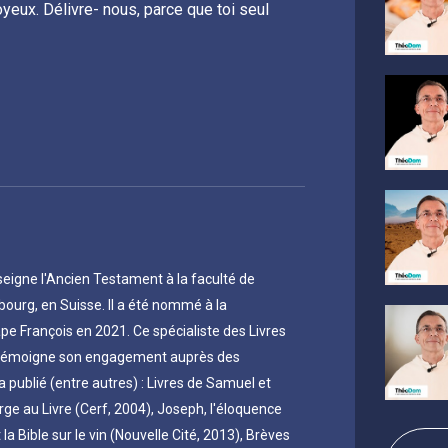
 joyeux. Délivre- nous, parce que toi seul
nvie de marcher avec toi, Seigneur.
on le traduit quelque fois délivre-nous du
signer tout ce qui est mauvais.
ieu
C’est tout ce qui nous éloigne de Dieu, et de
e faire les choses par soi-même. Alors
te, Seigneur, avec toi, en ta compagnie.
seigne l'Ancien Testament à la faculté de
s qu’on pensait avoir trouvées, mais qui ne
ibourg, en Suisse. Il a été nommé à la
e, inconcevable, qui est la route avec lui.
pe François en 2021. Ce spécialiste des Livres
 prière à Notre Père. Délivre-nous du mal,
en témoigne son engagement auprès des
otre chemin avec toi.
a publié (entre autres) : Livres de Samuel et
erge au Livre (Cerf, 2004), Joseph, l'éloquence
mal
 la Bible sur le vin (Nouvelle Cité, 2013), Brèves