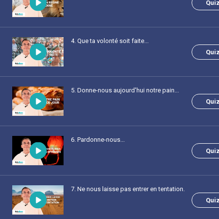
Qui
4
. Que ta volonté soit faite...
Qui
5
. Donne-nous aujourd'hui notre pain...
Qui
6
. Pardonne-nous...
Qui
7
. Ne nous laisse pas entrer en tentation.
Qui