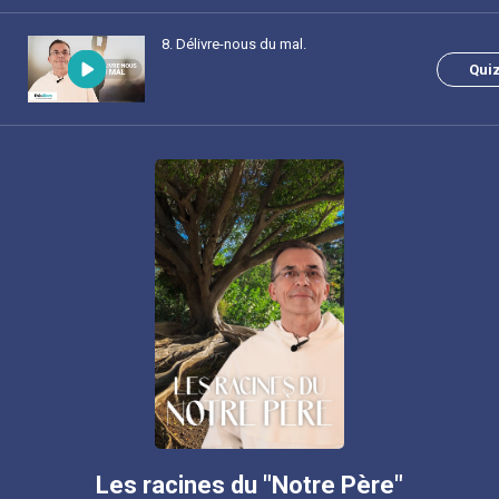
8
. Délivre-nous du mal.
Qui
Les racines du "Notre Père"