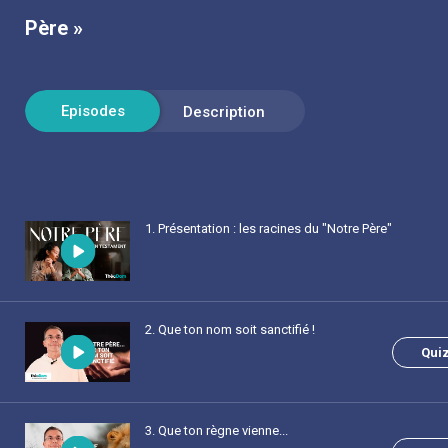
Père »
1
. Présentation : les racines du "Notre Père"
2
. Que ton nom soit sanctifié !
Qui
3
. Que ton règne vienne...