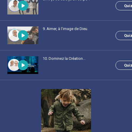
Qui
9
. Aimer, à l'image de Dieu.
Qui
10
. Dominez la Création...
Qui