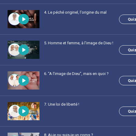
4
. Le péché originel, l'origine du mal
Qui
5
. Homme et femme, à l'image de Dieu !
Qui
6
. "A l'image de Dieu", mais en quoi ?
Qui
7
. Une loi de liberté !
Qui
8
. Ai-je ou suis-je un corps ?