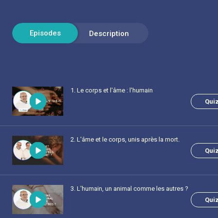
1
. Le corps et l'âme : l'humain
Qui
2
. L'âme et le corps, unis après la mort.
Qui
3
. L'humain, un animal comme les autres ?
Qui