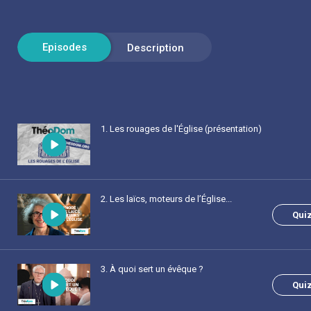
1
. Les rouages de l'Église (présentation)
2
. Les laïcs, moteurs de l’Église...
Qui
3
. À quoi sert un évêque ?
Qui