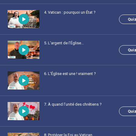
4
. Vatican : pourquoi un État ?
Qui
5
. L'argent de l’Église...
Qui
6
. L'Église est une ! vraiment ?
7
. À quand l’unité des chrétiens ?
Qui
8
. Protéger la Foi au Vatican.