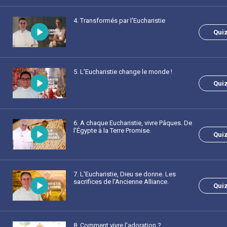
4
. Transformés par l'Eucharistie
Qui
5
. L'Eucharistie change le monde !
Qui
6
. A chaque Eucharistie, vivre Pâques. De
l’Égypte à la Terre Promise.
Qui
7
. L'Eucharistie, Dieu se donne. Les
sacrifices de l'Ancienne Alliance.
Qui
8
. Comment vivre l'adoration ?