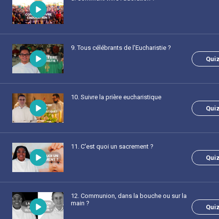
9
. Tous célébrants de l'Eucharistie ?
Qui
10
. Suivre la prière eucharistique
Qui
11
. C'est quoi un sacrement ?
Qui
12
. Communion, dans la bouche ou sur la
main ?
Qui