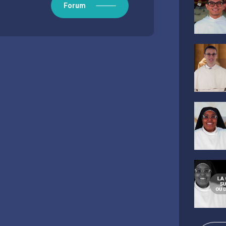
haristie.
Forum
omme Jésus nous a demandé de le faire -
equel Jésus est déjà tourné vers son
on, c’est le Christ lui-même qui rend
 la croix, l’événement unique de sa mort et
célébration de l’Eucharistie, nous sommes
 permanent de la mort et de la résurrection
outes les grâces et tous les bienfaits qui en
 qu’il peut nous donner la Vie, la Vie en
ns l’Eucharistie