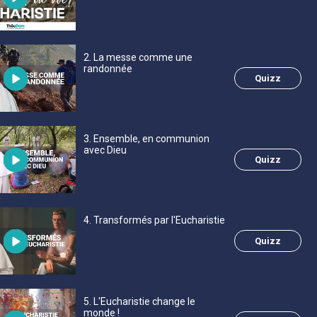
2
. La messe comme une
randonnée
Quizz
3
. Ensemble, en communion
avec Dieu
Quizz
4
. Transformés par l'Eucharistie
Quizz
5
. L'Eucharistie change le
monde !