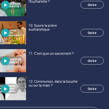
l'Eucharistie ?
Quizz
10
. Suivre la prière
eucharistique
Quizz
11
. C'est quoi un sacrement ?
Quizz
12
. Communion, dans la bouche
ou sur la main ?
Quizz