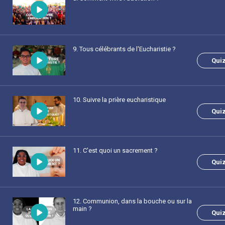
9
. Tous célébrants de l'Eucharistie ?
Qui
10
. Suivre la prière eucharistique
Qui
11
. C'est quoi un sacrement ?
Qui
12
. Communion, dans la bouche ou sur la
main ?
Qui