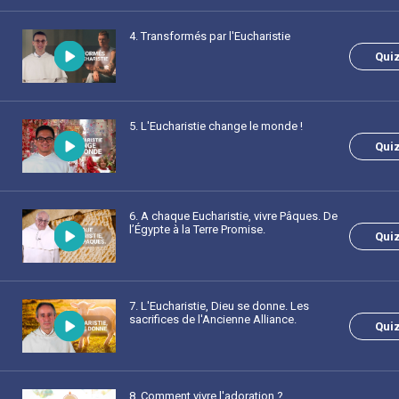
4
. Transformés par l'Eucharistie
Qui
5
. L'Eucharistie change le monde !
Qui
6
. A chaque Eucharistie, vivre Pâques. De
l’Égypte à la Terre Promise.
Qui
7
. L'Eucharistie, Dieu se donne. Les
sacrifices de l'Ancienne Alliance.
Qui
8
. Comment vivre l'adoration ?